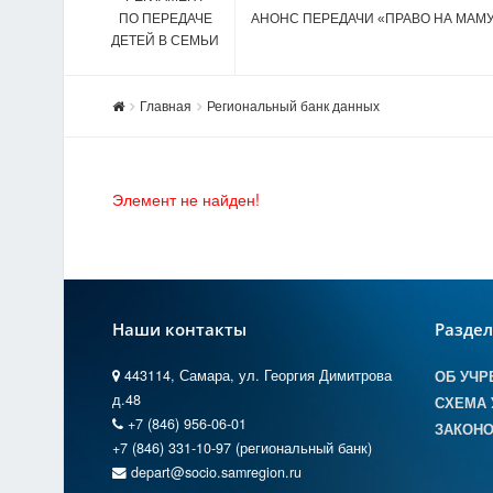
ПО ПЕРЕДАЧЕ
АНОНС ПЕРЕДАЧИ «ПРАВО НА МАМ
ДЕТЕЙ В СЕМЬИ
Главная
Региональный банк данных
Элемент не найден!
Наши контакты
Разде
443114, Самара, ул. Георгия Димитрова
ОБ УЧР
д.48
СХЕМА 
+7 (846) 956-06-01
ЗАКОНО
+7 (846) 331-10-97 (региональный банк)
depart@socio.samregion.ru