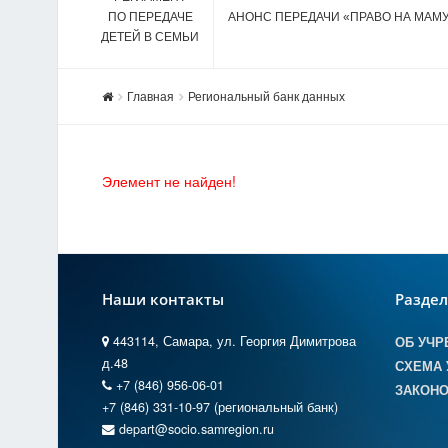
ПО ПЕРЕДАЧЕ
АНОНС ПЕРЕДАЧИ «ПРАВО НА МАМ
ДЕТЕЙ В СЕМЬИ
Главная
Региональный банк данных
Элемент не найден!
Наши контакты
Разде
443114, Самара, ул. Георгия Димитрова
ОБ УЧР
д.48
СХЕМА 
+7 (846) 956-06-01
ЗАКОНО
+7 (846) 331-10-97 (региональный банк)
depart@socio.samregion.ru