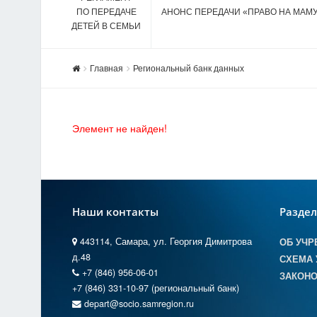
ПО ПЕРЕДАЧЕ
АНОНС ПЕРЕДАЧИ «ПРАВО НА МАМ
ДЕТЕЙ В СЕМЬИ
Главная
Региональный банк данных
Элемент не найден!
Наши контакты
Разде
443114, Самара, ул. Георгия Димитрова
ОБ УЧР
д.48
СХЕМА 
+7 (846) 956-06-01
ЗАКОНО
+7 (846) 331-10-97 (региональный банк)
depart@socio.samregion.ru